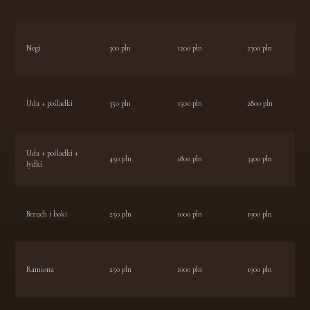
Nogi
300 pln
1200 pln
2300 pln
Uda + pośladki
350 pln
1500 pln
2800 pln
Uda + pośladki +
450 pln
1800 pln
3400 pln
łydki
Brzuch i boki
250 pln
1000 pln
1900 pln
Ramiona
250 pln
1000 pln
1900 pln