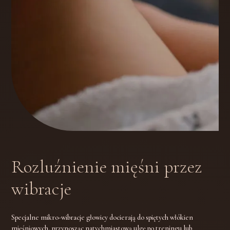
Rozluźnienie mięśni przez
wibracje
Specjalne mikro-wibracje głowicy docierają do spiętych włókien
mięśniowych, przynosząc natychmiastową ulgę po treningu lub