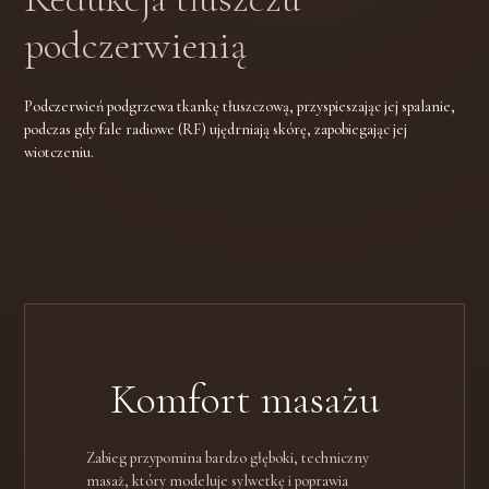
podczerwienią
Podczerwień podgrzewa tkankę tłuszczową, przyspieszając jej spalanie,
podczas gdy fale radiowe (RF) ujędrniają skórę, zapobiegając jej
wiotczeniu.
Komfort masażu
Zabieg przypomina bardzo głęboki, techniczny
masaż, który modeluje sylwetkę i poprawia