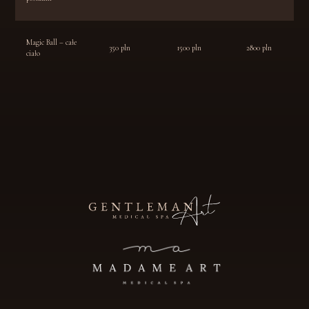
Magic Ball – całe
350 pln
1500 pln
2800 pln
ciało