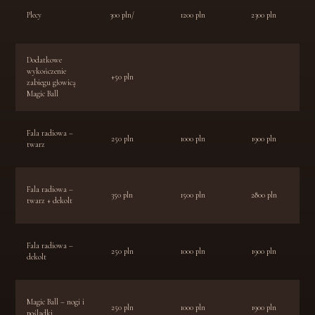
Plecy
300 pln/
1200 pln
2300 pln
Dodatkowe
wykończenie
+50 pln
zabiegu głowicą
Magic Ball
Fala radiowa –
250 pln
1000 pln
1900 pln
twarz
Fala radiowa –
350 pln
1500 pln
2800 pln
twarz + dekolt
Fala radiowa –
250 pln
1000 pln
1900 pln
dekolt
Magic Ball – nogi i
250 pln
1000 pln
1900 pln
pośladki