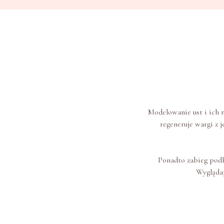
Modelowanie ust i ich 
regeneruje wargi z
Ponadto zabieg podkr
Wyglądaj