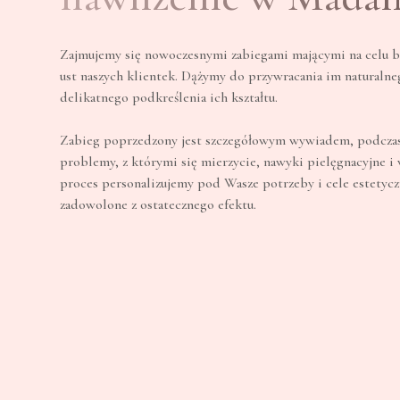
Zajmujemy się nowoczesnymi zabiegami mającymi na celu 
ust naszych klientek. Dążymy do przywracania im naturalneg
delikatnego podkreślenia ich kształtu.
Zabieg poprzedzony jest szczegółowym wywiadem, podcza
problemy, z którymi się mierzycie, nawyki pielęgnacyjne i 
proces personalizujemy pod Wasze potrzeby i cele estetyczn
zadowolone z ostatecznego efektu.