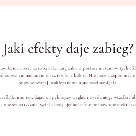
Jaki efekty daje zabieg?
nawilżenie niesie za sobą całą masę zalet w postaci niesamowitych ef
 jednoczesnym nadaniem im świeżości i koloru. Nie można zapomnieć 
spowodowanej brakiem uczucia suchości napięcia.
eśla kontur ust, dając im pełniejszy wygląd i wyrównując wszelkie ub
ą one symetrycznie, świeżo będąc jednocześnie pozbawione efektu szt