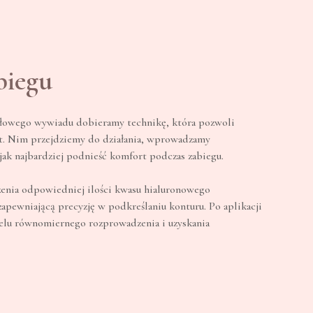
biegu
łowego wywiadu dobieramy technikę, która pozwoli
at. Nim przejdziemy do działania, wprowadzamy
jak najbardziej podnieść komfort podczas zabiegu.
enia odpowiedniej ilości kwasu hialuronowego
zapewniającą precyzję w podkreślaniu konturu. Po aplikacji
celu równomiernego rozprowadzenia i uzyskania