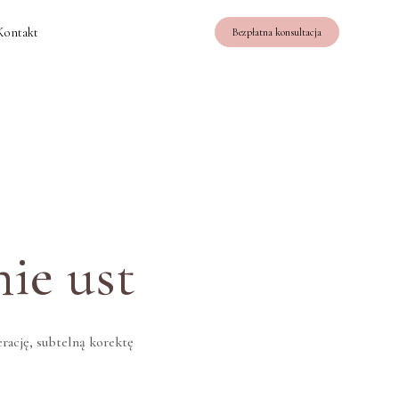
Kontakt
Bezpłatna konsultacja
ie ust
rację, subtelną korektę