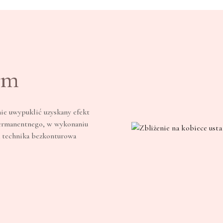
em
ie uwypuklić uzyskany efekt
 permanentnego, w wykonaniu
 technika bezkonturowa