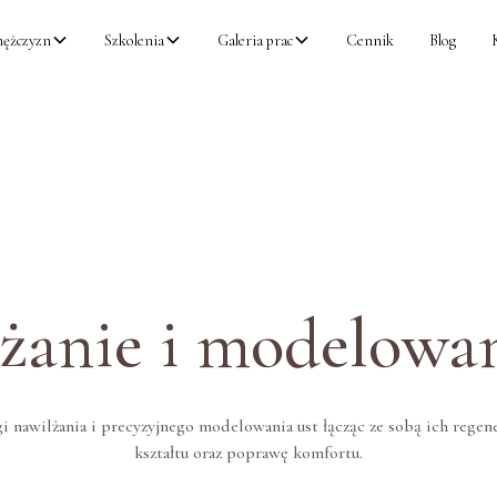
mężczyzn
Szkolenia
Galeria prac
Cennik
Blog
żanie i modelowan
 nawilżania i precyzyjnego modelowania ust łącząc ze sobą ich regene
kształtu oraz poprawę komfortu.