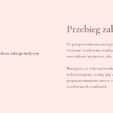
Przebieg za
Po przeprowadzeniu szczegó
otrzymać oczekiwany rezult
znieczulenie miejscowe, aby 
Następnie, w celu wprowadz
wykorzystujemy cienką igłę 
preparatu masujemy usta w 
oczekiwanych rezultatów.