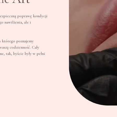
bezpieczną poprawę kondycji
o nawilżenia, ale i
s którego poznajemy
waszą codzienność. Cały
e, tak, byście były w pełni