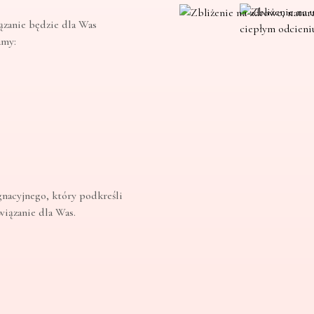
ązanie będzie dla Was
amy:
gnacyjnego, który podkreśli
związanie dla Was.