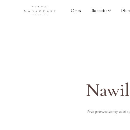
O nas
Dla kobiet
Dla 
Nawil
Przeprowadzamy zabiegi