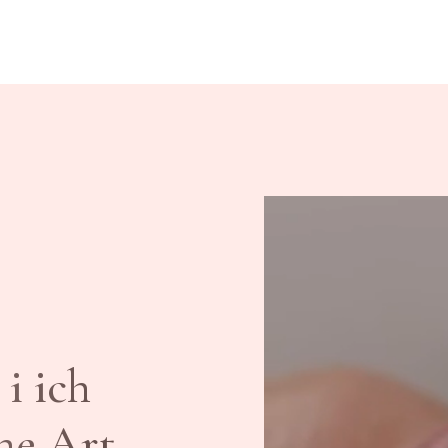
 i ich
me Art