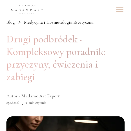
Blog
Medycyna i Kosmetologia Estetyczna
Drugi podbródek -
Kompleksowy poradnik:
przyczyny, ćwiczenia i
zabiegi
Autor -
Madame Art Expert
07.08.2026
5
min czytania
•