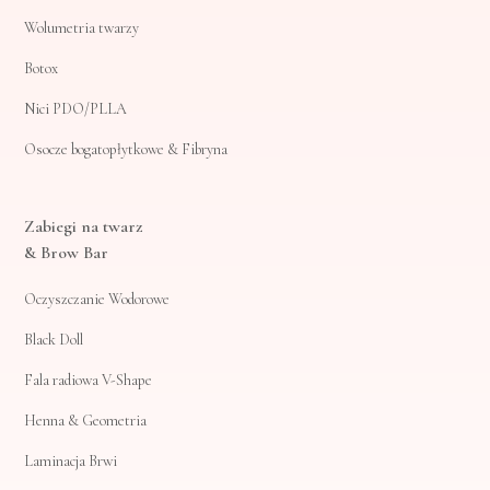
Wolumetria twarzy
Botox
Nici PDO/PLLA
Osocze bogatopłytkowe & Fibryna
Zabiegi na twarz
& Brow Bar
Oczyszczanie Wodorowe
Black Doll
Fala radiowa V-Shape
Henna & Geometria
Laminacja Brwi