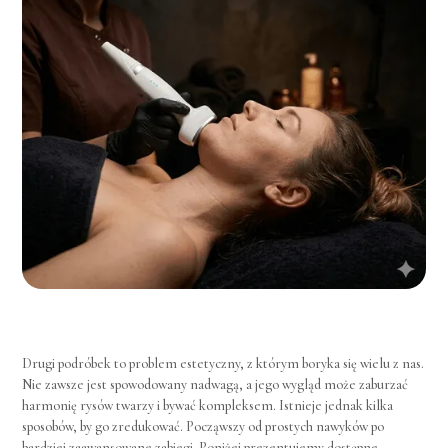
Drugi podróbek to problem estetyczny, z którym boryka się wielu z nas.
Nie zawsze jest spowodowany nadwagą, a jego wygląd może zaburzać
harmonię rysów twarzy i bywać kompleksem. Istnieje jednak kilka
sposobów, by go zredukować. Począwszy od prostych nawyków po
bardziej zaawansowane zabiegi. Poniżej prezentujemy dostępne